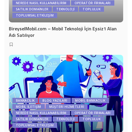
NEREDE NASIL KULLANABILIRIM
OPERATÖR FIRMALARI
SATILIK DOMAİNLER
TEKNOLOJI
TOPLULUK
TOPLUMSAL ETKILEŞIM
BireyselMobil.com – Mobil Teknoloji İçin Eşsiz1 Alan
Adı Satılıyor
BANKACILIK
BLOG YAZILARI
MOBIL BANKACILIK
MOBIL İLETIŞIM
MÜŞTERI HIZMETLERI
NEREDE NASIL KULLANABILIRIM
OPERATÖR FIRMALARI
SATILIK DOMAİNLER
TEKNOLOJI
TOPLULUK
TOPLUMSAL ETKILEŞIM