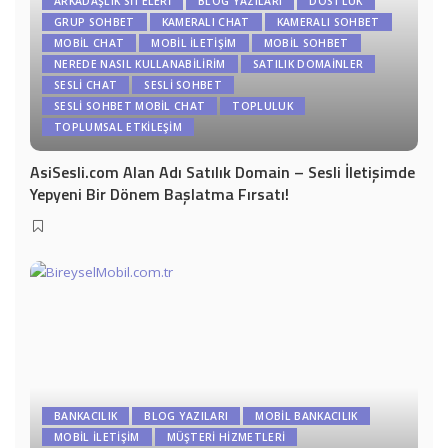
ARKADAŞLIK SITELERI
BLOG YAZILARI
DOSTLUK
GRUP SOHBET
KAMERALI CHAT
KAMERALI SOHBET
MOBIL CHAT
MOBIL İLETIŞIM
MOBIL SOHBET
NEREDE NASIL KULLANABILIRIM
SATILIK DOMAİNLER
SESLI CHAT
SESLI SOHBET
SESLI SOHBET MOBIL CHAT
TOPLULUK
TOPLUMSAL ETKILEŞIM
AsiSesli.com Alan Adı Satılık Domain – Sesli İletişimde
Yepyeni Bir Dönem Başlatma Fırsatı!
BANKACILIK
BLOG YAZILARI
MOBIL BANKACILIK
MOBIL İLETIŞIM
MÜŞTERI HIZMETLERI