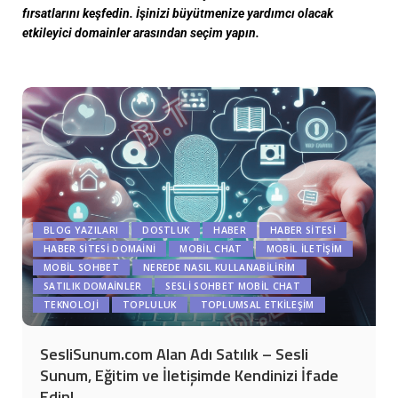
fırsatlarını keşfedin. İşinizi büyütmenize yardımcı olacak
etkileyici domainler arasından seçim yapın.
BLOG YAZILARI
DOSTLUK
HABER
HABER SITESI
HABER SITESI DOMAINI
MOBIL CHAT
MOBIL İLETIŞIM
MOBIL SOHBET
NEREDE NASIL KULLANABILIRIM
SATILIK DOMAİNLER
SESLI SOHBET MOBIL CHAT
TEKNOLOJI
TOPLULUK
TOPLUMSAL ETKILEŞIM
SesliSunum.com Alan Adı Satılık – Sesli
Sunum, Eğitim ve İletişimde Kendinizi İfade
Edin!