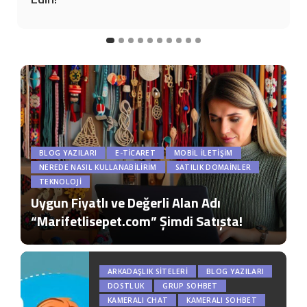
BLOG YAZILARI
E-TICARET
MOBIL İLETIŞIM
NEREDE NASIL KULLANABILIRIM
SATILIK DOMAİNLER
TEKNOLOJI
Uygun Fiyatlı ve Değerli Alan Adı
“Marifetlisepet.com” Şimdi Satışta!
ARKADAŞLIK SITELERI
BLOG YAZILARI
DOSTLUK
GRUP SOHBET
KAMERALI CHAT
KAMERALI SOHBET