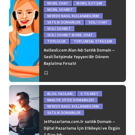
MOBIL CHAT
MOBIL İLETIŞIM
MOBIL SOHBET
NEREDE NASIL KULLANABILIRIM
SATILIK DOMAİNLER
SESLI CHAT
SESLI SOHBET
SESLI SOHBET MOBIL CHAT
TOPLULUK
TOPLUMSAL ETKILEŞIM
AsiSesli.com Alan Adı Satılık Domain –
Sesli İletişimde Yepyeni Bir Dönem
Başlatma Fırsatı!
BLOG YAZILARI
E-TICARET
NAKLIYE SITESI DOMAINLERI
NEREDE NASIL KULLANABILIRIM
SATILIK DOMAİNLER
JetPazarlama.com.tr satılık Domain –
Dijital Pazarlama İçin Etkileyici ve Özgün
1 Alan Adı